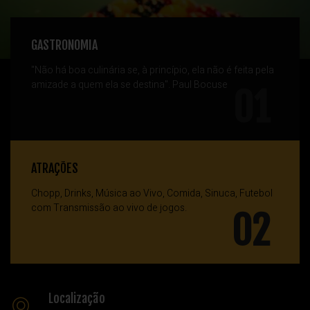
GASTRONOMIA
"Não há boa culinária se, à princípio, ela não é feita pela
amizade a quem ela se destina". Paul Bocuse
01
ATRAÇÕES
Chopp, Drinks, Música ao Vivo, Comida, Sinuca, Futebol
com Transmissão ao vivo de jogos.
02
Localização